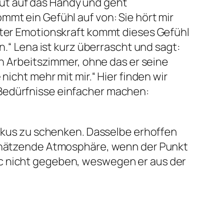
ut auf das Handy und geht
mmt ein Gefühl auf von: Sie hört mir
llter Emotionskraft kommt dieses Gefühl
n.“ Lena ist kurz überrascht und sagt:
in Arbeitszimmer, ohne das er seine
nicht mehr mit mir.“ Hier finden wir
 Bedürfnisse einfacher machen:
Fokus zu schenken. Dasselbe erhoffen
tschätzende Atmosphäre, wenn der Punkt
ic nicht gegeben, weswegen er aus der