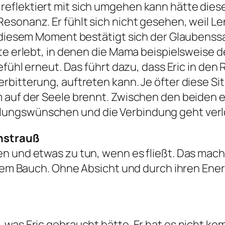
flektiert mit sich umgehen kann hätte diese
Resonanz. Er fühlt sich nicht gesehen, weil 
diesem Moment bestätigt sich der Glaubenssatz 
nte erlebt, in denen die Mama beispielsweise
Gefühl erneut. Das führt dazu, dass Eric in de
bitterung, auftreten kann. Je öfter diese Situ
m auf der Seele brennt. Zwischen den beiden 
ungswünschen und die Verbindung geht verl
enstrauß
n und etwas zu tun, wenn es fließt. Das macht
hrem Bauch. Ohne Absicht und durch ihren Energ
was Eric gebraucht hätte. Er hat es nicht kom