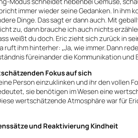
sking-Modus schneidet nebenbei Gemüse, scha
bricht immer wieder seine Gedanken. In ihm ko
ndere Dinge. Das sagt er dann auch. Mit geba
nicht zu, dann brauche ich auch nichts erzähle
ss weißt du doch. Eric zieht sich zurück in se
ruft ihm hinterher: „Ja, wie immer. Dann rede 
rständnis füreinander die Kommunikation und
ertschätzenden Fokus auf sich
 eine Person einzuklinken und ihr den vollen 
s bedeutet, sie benötigen im Wesen eine wer
 Diese wertschätzende Atmosphäre war für Er
benssätze und Reaktivierung Kindheit