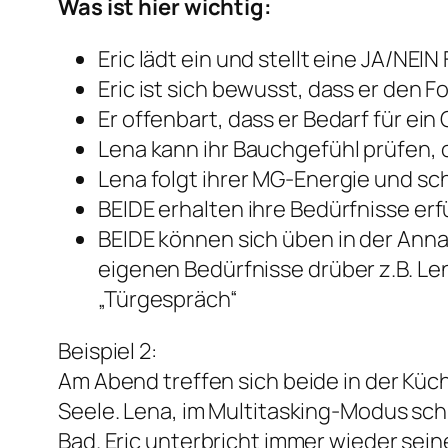
Was ist hier wichtig:
Eric lädt ein und stellt eine JA/NEI
Eric ist sich bewusst, dass er den
Er offenbart, dass er Bedarf für ein
Lena kann ihr Bauchgefühl prüfen, 
Lena folgt ihrer MG-Energie und s
BEIDE erhalten ihre Bedürfnisse er
BEIDE können sich üben in der Annah
eigenen Bedürfnisse drüber z.B. Le
„Türgespräch“
Beispiel 2:
Am Abend treffen sich beide in der Küc
Seele. Lena, im Multitasking-Modus sc
Bad. Eric unterbricht immer wieder sein