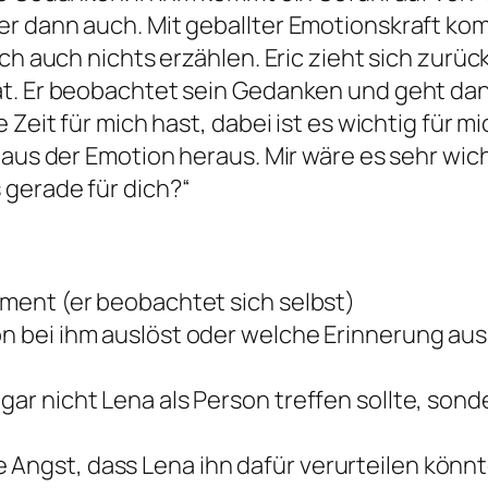
r dann auch. Mit geballter Emotionskraft kom
ch auch nichts erzählen. Eric zieht sich zurüc
t. Er beobachtet sein Gedanken und geht dann
 Zeit für mich hast, dabei ist es wichtig für m
 aus der Emotion heraus. Mir wäre es sehr wic
 gerade für dich?“
Moment (er beobachtet sich selbst)
on bei ihm auslöst oder welche Erinnerung aus 
gar nicht Lena als Person treffen sollte, sond
Angst, dass Lena ihn dafür verurteilen könnte,