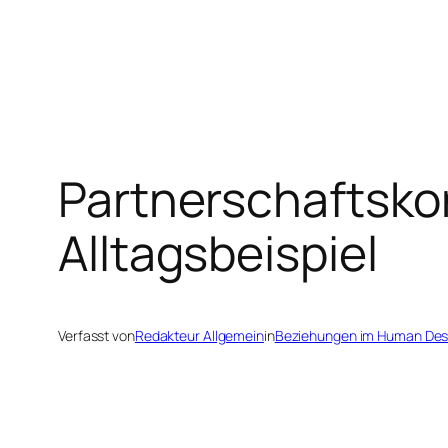
Zum
Inhalt
springen
Partnerschaftskonf
Alltagsbeispiel
Verfasst von
Redakteur Allgemein
in
Beziehungen im Human Des