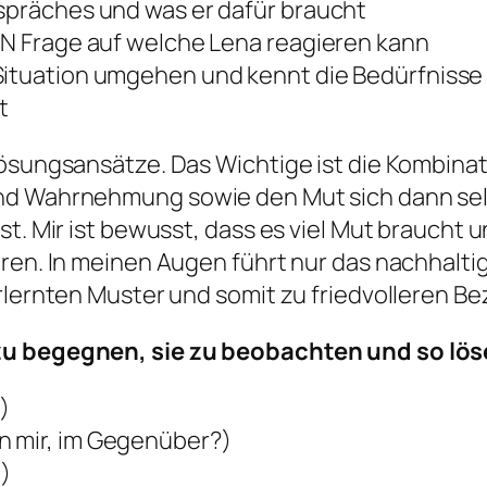
espräches und was er dafür braucht
EIN Frage auf welche Lena reagieren kann
Situation umgehen und kennt die Bedürfnisse v
t
 Lösungsansätze. Das Wichtige ist die Kombin
nd Wahrnehmung sowie den Mut sich dann sel
st. Mir ist bewusst, dass es viel Mut braucht
ren. In meinen Augen führt nur das nachhaltig
erlernten Muster und somit zu friedvolleren B
 zu begegnen, sie zu beobachten und so lö
)
n mir, im Gegenüber?)
)