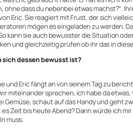
n, ohne dass du nebenbei etwas machst?“. Ihr
von Eric. Sie reagiert mit Frust, der sich viell
neratoren mögen es eingeladen zu werden. Das
So kann sie auch bewusster die Situation ode
ken und gleichzeitig prüfen ob ihr das in die
 sich dessen bewusst ist?
he und Eric fängt an von seinem Tag zu berich
wir miteinander sprechen, ich habe da etwas, 
i Gemüse, schaut auf das Handy und geht zwi
es Zeit bis heute Abend? Dann würde ich mir 
ln muss.