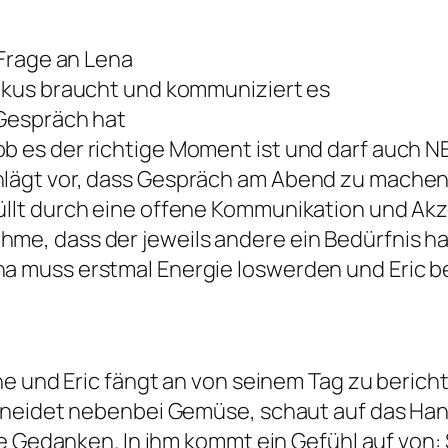
N Frage an Lena
 Fokus braucht und kommuniziert es
 Gespräch hat
ob es der richtige Moment ist und darf auch N
chlägt vor, dass Gespräch am Abend zu mache
füllt durch eine offene Kommunikation und A
me, dass der jeweils andere ein Bedürfnis ha
na muss erstmal Energie loswerden und Eric b
he und Eric fängt an von seinem Tag zu berich
hneidet nebenbei Gemüse, schaut auf das Ha
e Gedanken. In ihm kommt ein Gefühl auf von: S