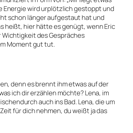
e Energie wird urplötzlich gestoppt und
eicht schon länger aufgestaut hat und
 heißt, hier hätte es genügt, wenn Eric
r Wichtigkeit des Gespräches
sem Moment gut tut.
ten, denn es brennt ihm etwas auf der
was ich dir erzählen möchte? Lena, im
schendurch auch ins Bad. Lena, die um
Zeit für dich nehmen, du weißt ja das