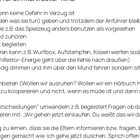
enn keine Gefahr in Verzug ist
eiden was sie tun) geben und trotzdem der Anführer ble
ie z.B. das Spielzeug anders benutzen als vorgesehen
nd zuhören
t begleiten
eren kann z.B. Wurfbox, Aufstampfen, Kissen werfen soda
anifestor-Energie geht über die Kehle nach draußen)
tändig dimmen und ihm über den Mund fahren sondern si
bieten (Wollen wir ausruhen? Wollen wir ein Hörbuch 
t zu kooperieren und nicht, wenn es müde ist und dann s
tsentscheidungen“ umwandeln z.B. begeistert Fragen ob 
eren mit: „Wir gehen jetzt einkaufen. Du weißt das wir
g zu lernen, dass sie die Eltern informieren bzw. fragen,
ingen gemacht wie: Ich gehe jetzt duschen. Sprich offe