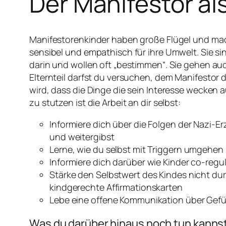
Der Manifestor al
Manifestorenkinder haben große Flügel und mach
sensibel und empathisch für ihre Umwelt. Sie sin
darin und wollen oft „bestimmen“. Sie gehen auc
Elternteil darfst du versuchen, dem Manifestor 
wird, dass die Dinge die sein Interesse wecken au
zu stutzen ist die Arbeit an dir selbst:
Informiere dich über die Folgen der Nazi-E
und weitergibst
Lerne, wie du selbst mit Triggern umgehen 
Informiere dich darüber wie Kinder co-reg
Stärke den Selbstwert des Kindes nicht dur
kindgerechte Affirmationskarten
Lebe eine offene Kommunikation über Gefüh
Was du darüber hinaus noch tun kannst 