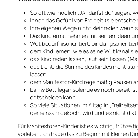
So oft wie möglich „JA- darfst du“ sagen, w
Ihnen das Gefühl von Freiheit (sie entsch
Ihre eigenen Wege nicht kleinreden wenn s
Das Kind ernst nehmen mit seinen Ideen u
Wut bedürfnisorientiert, bindungsorientier
dem Kind lernen, wie es seine Wut kanalisi
das Kind reden lassen, laut sein lassen (M
das Licht, die Stimme des Kindes nicht s
lassen
dem Manifestor-Kind regelmäßig Pausen an
Es ins Bett legen solange es noch bereit is
entscheiden kann
So viele Situationen im Alltag in „Freihei
gemeinsam gekocht wird und es nicht dikti
Für Manifestoren-Kinder ist es wichtig, frühzeiti
vorleben. Ich habe das zu Beginn mit kleinen D