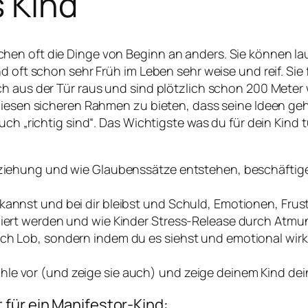
s Kind
en oft die Dinge von Beginn an anders. Sie können lau
d oft schon sehr Früh im Leben sehr weise und reif. Sie
h aus der Tür raus und sind plötzlich schon 200 Meter w
diesen sicheren Rahmen zu bieten, dass seine Ideen geh
ch „richtig sind“. Das Wichtigste was du für dein Kind t
rziehung und wie Glaubenssätze entstehen, beschäftige
kannst und bei dir bleibst und Schuld, Emotionen, Frus
uliert werden und wie Kinder Stress-Release durch Atmu
ch Lob, sondern indem du es siehst und emotional wirk
le vor (und zeige sie auch) und zeige deinem Kind de
für ein Manifestor-Kind: