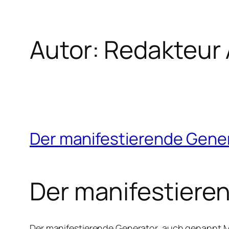
Autor:
Redakteur 
Zum
Inhalt
springen
Der manifestierende Gene
Der manifestiere
Der manifestierende Generator, auch genannt MG