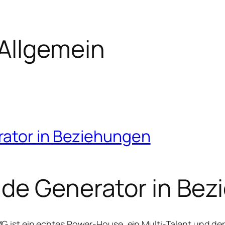
Allgemein
rator in Beziehungen
nde Generator in Be
 ist ein echtes Power-House, ein Multi-Talent und der 