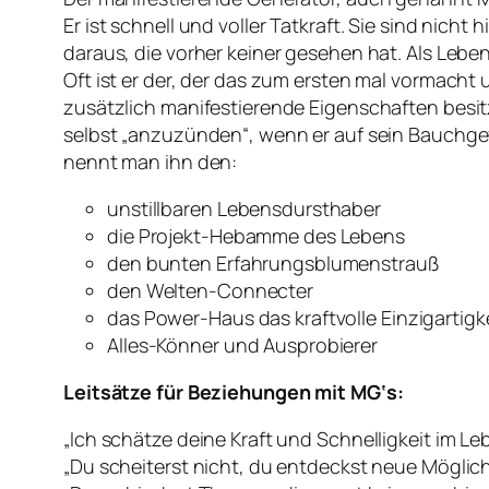
Er ist schnell und voller Tatkraft. Sie sind nic
daraus, die vorher keiner gesehen hat. Als Leb
Oft ist er der, der das zum ersten mal vormacht
zusätzlich manifestierende Eigenschaften besit
selbst „anzuzünden“, wenn er auf sein Bauchgefü
nennt man ihn den:
unstillbaren Lebensdursthaber
die Projekt-Hebamme des Lebens
den bunten Erfahrungsblumenstrauß
den Welten-Connecter
das Power-Haus das kraftvolle Einzigartigk
Alles-Könner und Ausprobierer
Leitsätze für Beziehungen mit MG‘s:
„Ich schätze deine Kraft und Schnelligkeit im Le
„Du scheiterst nicht, du entdeckst neue Möglich