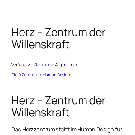
Zum
Inhalt
springen
Herz – Zentrum der
Willenskraft
Verfasst von
Redakteur Allgemein
in
Die 9 Zentren im Human Design
Herz – Zentrum der
Willenskraft
Das Herzzentrum steht im Human Design für