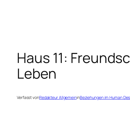
Zum
Inhalt
springen
Haus 11: Freundsc
Leben
Verfasst von
Redakteur Allgemein
in
Beziehungen im Human Des