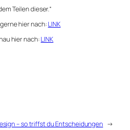
em Teilen dieser.“
gerne hier nach:
LINK
hau hier nach:
LINK
esign – so triffst du Entscheidungen
→