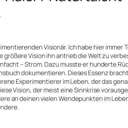
r
imentierenden Visionär. Ich habe hier immer 
 größere Vision ihn antrieb die Welt zu verbes
reinfacht – Strom. Dazu musste er hunderte Rü
sionsbuch dokumentieren. Dieses Essenz brac
eborene Experimentierer im Leben, der das gen
Diese Vision, der meist eine Sinnkrise voraus
ndere an deinen vielen Wendepunkten im Leben
andere.