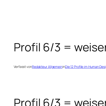
Zum
Inhalt
springen
Profil 6/3 = weise
Verfasst von
Redakteur Allgemein
in
Die 12 Profile im Human Des
Profil 6/3 = weise