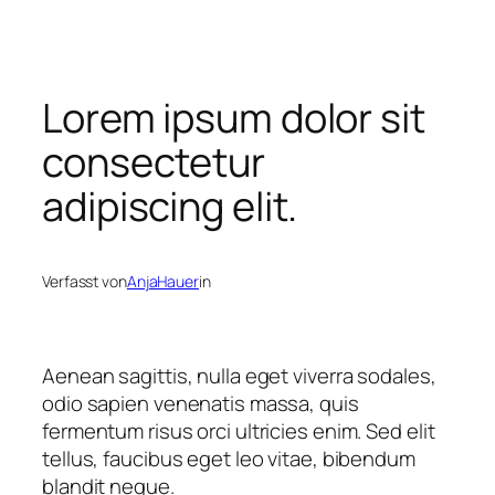
Zum
Inhalt
springen
Lorem ipsum dolor sit
consectetur
adipiscing elit.
Verfasst von
AnjaHauer
in
Aenean sagittis, nulla eget viverra sodales,
odio sapien venenatis massa, quis
fermentum risus orci ultricies enim. Sed elit
tellus, faucibus eget leo vitae, bibendum
blandit neque.