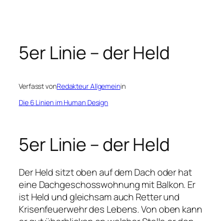
Zum
Inhalt
springen
5er Linie – der Held
Verfasst von
Redakteur Allgemein
in
Die 6 Linien im Human Design
5er Linie – der Held
Der Held sitzt oben auf dem Dach oder hat
eine Dachgeschosswohnung mit Balkon. Er
ist Held und gleichsam auch Retter und
Krisenfeuerwehr des Lebens. Von oben kann