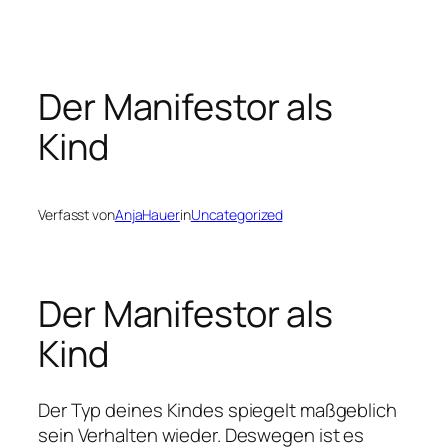
Zum
Inhalt
springen
Der Manifestor als
Kind
Verfasst von
AnjaHauer
in
Uncategorized
Der Manifestor als
Kind
Der Typ deines Kindes spiegelt maßgeblich
sein Verhalten wieder. Deswegen ist es