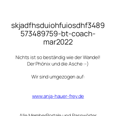
Zum
Inhalt
skjadfhsduiohfuiosdhf3489
springen
573489759-bt-coach-
mar2022
Nichts ist so beständig wie der Wandel!
Der Phönix und die Asche :-)
Wir sind umgezogen auf:
www.anja-hauer-frey.de
Alle MemberPortale und Passwörter