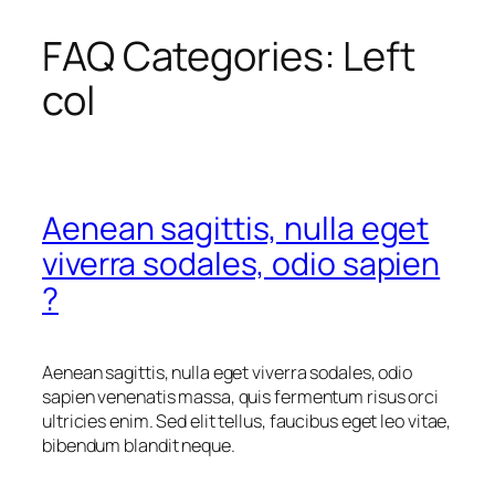
FAQ Categories:
Left
Zum
Inhalt
col
springen
Aenean sagittis, nulla eget
viverra sodales, odio sapien
?
Aenean sagittis, nulla eget viverra sodales, odio
sapien venenatis massa, quis fermentum risus orci
ultricies enim. Sed elit tellus, faucibus eget leo vitae,
bibendum blandit neque.